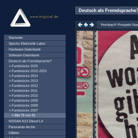
Deutsch als Fremdsprache? 
'Hornbach'-Prospekt No
Startseite
Spocks Elektronik-Labor
Hardware-Datenbank
Software-Datenbank
Deutsch als Fremdsprache?
»
Fundstücke 2025
»
Fundstücke 2015-2019
»
Fundstücke 2014
»
Fundstücke 2013
»
Fundstücke 2012
»
Fundstücke 2011
»
Fundstücke 2010
»
Fundstücke 2009
»
Fundstücke 2008
»
Fundstücke 2007
» Bild 76 von 91
NISSAN N13 Diesel LX
Panoramio-Archiv
Glibber